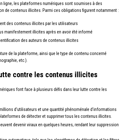
en ligne, les plateformes numériques sont soumises à des
ion de contenus illicites. Parmi ces obligations figurent notamment :
nt des contenus illicites par les utilisateurs
nus manifestement illicites après en avoir été informé
ntification des auteurs de contenus illicites
 nature de la plateforme, ainsi que le type de contenu concerné
nographie, etc.).
lutte contre les contenus illicites
ériques font face à plusieurs défis dans leur lutte contre les
illions d’utilisateurs et une quantité phénoménale d’informations
s plateformes de détecter et supprimer tous les contenus illicites.
 peuvent devenir viraux en quelques heures, rendant leur suppression