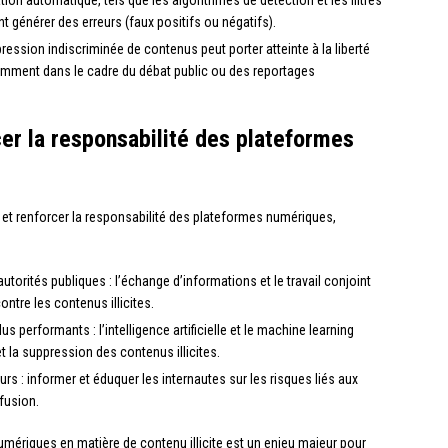
tion automatique, tels que les algorithmes de détection et les filtres
nt générer des erreurs (faux positifs ou négatifs).
pression indiscriminée de contenus peut porter atteinte à la liberté
otamment dans le cadre du débat public ou des reportages
er la responsabilité des plateformes
tes et renforcer la responsabilité des plateformes numériques,
utorités publiques : l’échange d’informations et le travail conjoint
ntre les contenus illicites.
 performants : l’intelligence artificielle et le machine learning
t la suppression des contenus illicites.
eurs : informer et éduquer les internautes sur les risques liés aux
ffusion.
umériques en matière de contenu illicite est un enjeu majeur pour