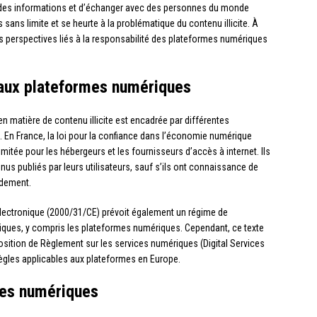
r des informations et d’échanger avec des personnes du monde
s sans limite et se heurte à la problématique du contenu illicite. À
les perspectives liés à la responsabilité des plateformes numériques
 aux plateformes numériques
n matière de contenu illicite est encadrée par différentes
al. En France, la loi pour la confiance dans l’économie numérique
imitée pour les hébergeurs et les fournisseurs d’accès à internet. Ils
s publiés par leurs utilisateurs, sauf s’ils ont connaissance de
pidement.
électronique (2000/31/CE) prévoit également un régime de
hniques, y compris les plateformes numériques. Cependant, ce texte
osition de Règlement sur les services numériques (Digital Services
règles applicables aux plateformes en Europe.
mes numériques